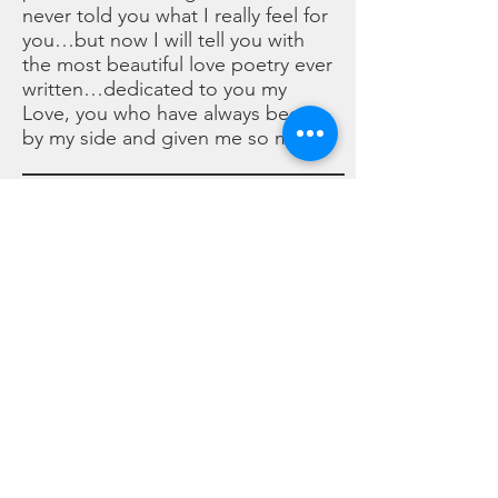
never told you what I really feel for
you…but now I will tell you with
the most beautiful love poetry ever
written…dedicated to you my
Love, you who have always been
by my side and given me so much!
A volta per timidezza, o per
orgoglio e certamente per una
stupida arroganza, non ti ho mai
detto quello che veramente sento
per te. Te lo racconto adesso con
le poesie d’amore più belle di
sempre, Amore mio…dedicato a
te che mi sei accanto, dedicato a
te che mi hai dato tanto!