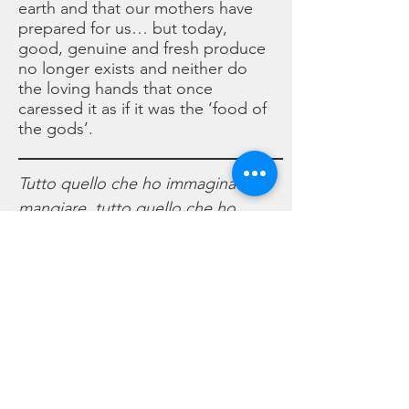
earth and that our mothers have
prepared for us… but today,
good, genuine and fresh produce
no longer exists and neither do
the loving hands that once
caressed it as if it was the ‘food of
the gods’.
Tutto quello che ho immaginato di
mangiare, tutto quello che ho
mangiato e che non c’è più…le
cose più buone, le cose più
preziose che la nostra terra ci ha
donato e che le nostre mamme ci
hanno preparato…ma ora le cose
buone, fresche e genuine non ci
sono più…e non ci sono più
neppure le mani belle che le