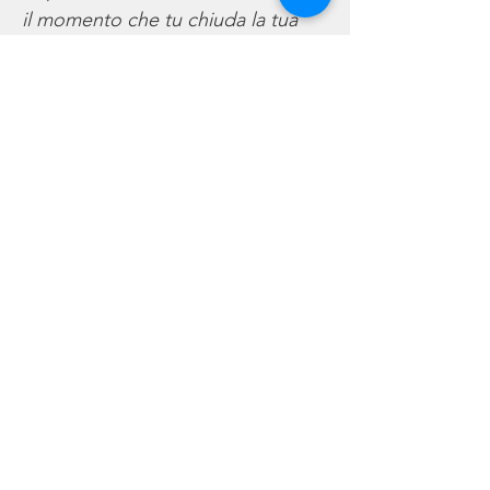
il momento che tu chiuda la tua
giacca con l’ultimo bottone che ti
è rimasto e che continui a
camminare avanti…non ti devi
fermare mai e anche se pensi di
aver perso tutto anche la speranza,
la vita ti riserverà sempre un giorno
migliore. Ci devi credere, arriverà
un giorno pieno di sole, chiuderai
il tuo ombrello, e voltandoti in
dietro non vedrai più quell’ ombra
che ti ricorda cose che non vuoi
più ricordare… non ti devi fermare
mai….Mai!!!