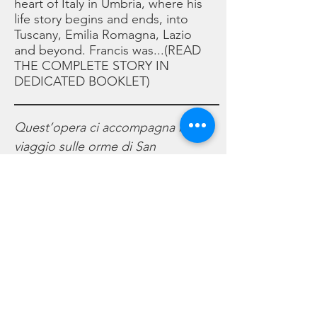
heart of Italy in Umbria, where his
life story begins and ends, into
Tuscany, Emilia Romagna, Lazio
and beyond. Francis was...(READ
THE COMPLETE STORY IN
DEDICATED BOOKLET)
Quest’opera ci accompagna in un
viaggio sulle orme di San
Francesco d'Assisi attraverso il
cuore verde dell'Italia, in Umbria,
dove inizia e finisce la storia della
sua vita. Seguiremo il santo nel
suo percorso in Toscana, Emilia
Romagna, Lazio e oltre. Francesco
era...(LA STORIA COMPLETA È IN
UN BOOKLET DISPONIBILE PER