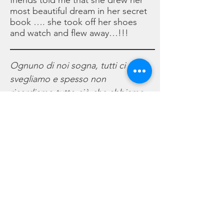
friends told me that she drew her
most beautiful dream in her secret
book …. she took off her shoes
and watch and flew away…!!!
Ognuno di noi sogna, tutti ci
svegliamo e spesso non
ricordiamo tutto ciò che abbiamo
sognato…ma i sogni rimangono
sempre e comunque scritti nel
nostro ‘libro dei sogni’. Un giorno
una mia amichetta mi ha
raccontato di aver disegnato il suo
sogno più bello nel suo libro
segreto…si è tolta le sue scarpe e
il suo orologio ed è volata via….!!!