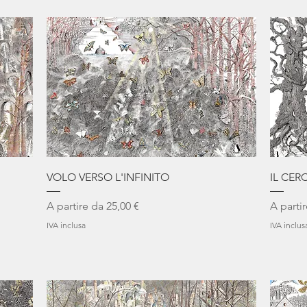
Vista rapida
VOLO VERSO L'INFINITO
IL CER
Prezzo scontato
Prezzo 
A partire da
25,00 €
A parti
IVA inclusa
IVA inclus