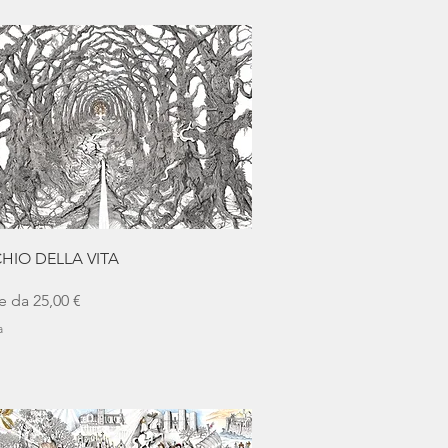
Vista rapida
CHIO DELLA VITA
scontato
re da
25,00 €
a