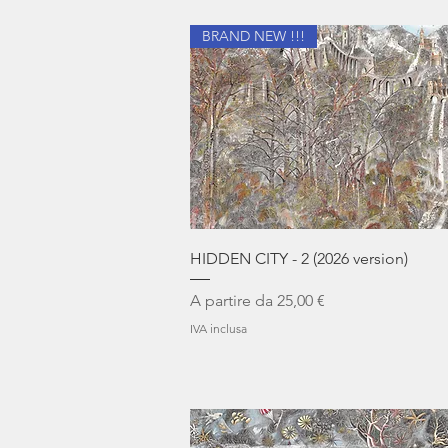
BRAND NEW !!!
Vista rapida
HIDDEN CITY - 2 (2026 version)
Prezzo scontato
A partire da
25,00 €
IVA inclusa