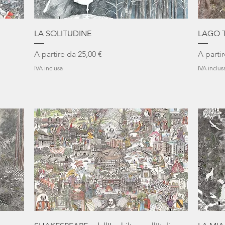
Vista rapida
LA SOLITUDINE
LAGO T
Prezzo scontato
Prezzo 
A partire da
25,00 €
A parti
IVA inclusa
IVA inclus
Vista rapida