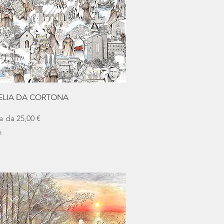
Vista rapida
 ELIA DA CORTONA
scontato
re da
25,00 €
a