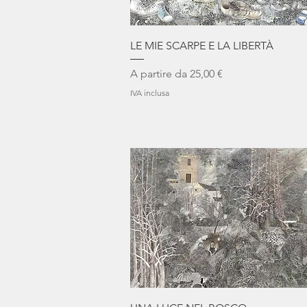
Vista rapida
LE MIE SCARPE E LA LIBERTÀ
Prezzo scontato
A partire da
25,00 €
IVA inclusa
Vista rapida