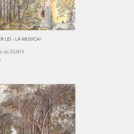
Vista rapida
ER LEI - LA MUSICA!
scontato
re da
25,00 €
a