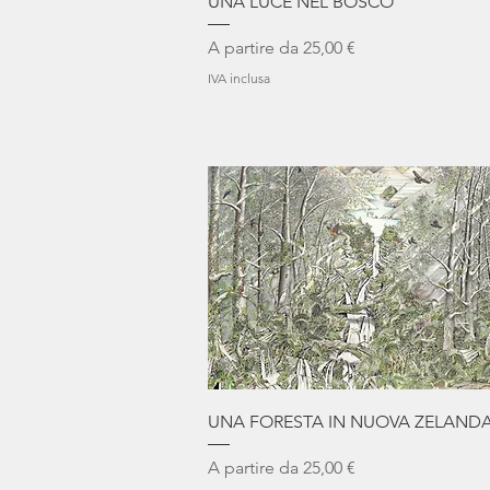
UNA LUCE NEL BOSCO
Prezzo scontato
A partire da
25,00 €
IVA inclusa
Vista rapida
UNA FORESTA IN NUOVA ZELAND
Prezzo scontato
A partire da
25,00 €