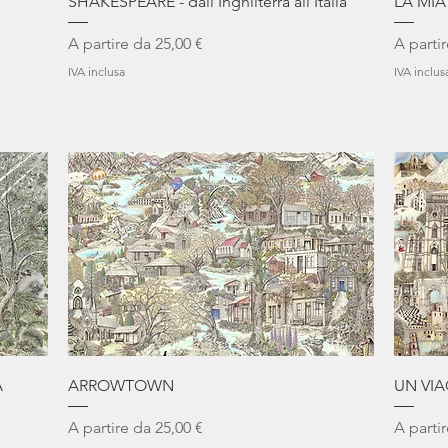
SHAKESPEARE - dall'Inghilterra all'Italia
LA MIA
Prezzo scontato
Prezzo 
A partire da
25,00 €
A parti
IVA inclusa
IVA inclus
Vista rapida
A
ARROWTOWN
UN VIA
Prezzo scontato
Prezzo 
A partire da
25,00 €
A parti