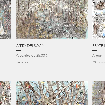
Vista rapida
CITTÀ DEI SOGNI
FRATE
Prezzo scontato
Prezzo 
A partire da
25,00 €
A parti
IVA inclusa
IVA inclus