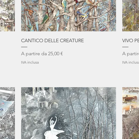
Vista rapida
CANTICO DELLE CREATURE
VIVO P
Prezzo scontato
Prezzo 
A partire da
25,00 €
A parti
IVA inclusa
IVA inclus