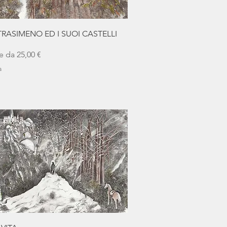
Vista rapida
RASIMENO ED I SUOI CASTELLI
scontato
re da
25,00 €
a
Vista rapida