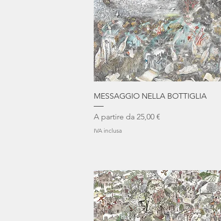
Vista rapida
MESSAGGIO NELLA BOTTIGLIA
Prezzo scontato
A partire da
25,00 €
IVA inclusa