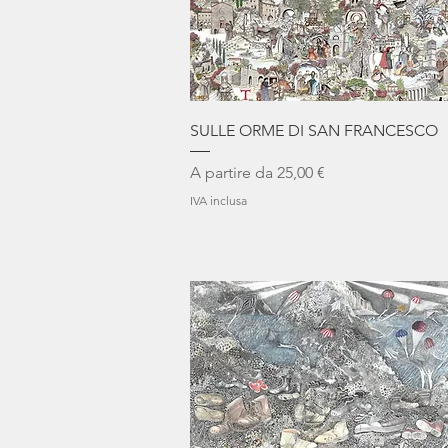
Vista rapida
SULLE ORME DI SAN FRANCESCO
Prezzo scontato
A partire da
25,00 €
IVA inclusa