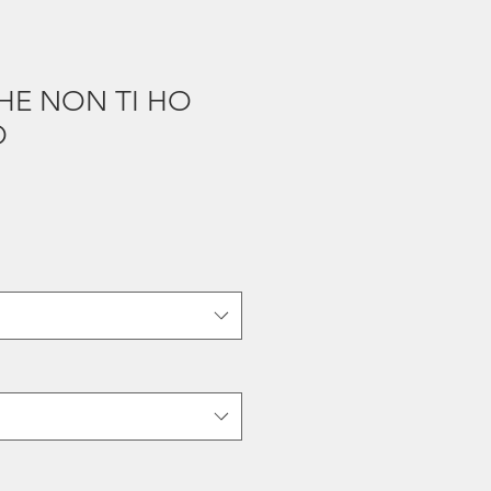
HE NON TI HO
O
Prezzo
scontato