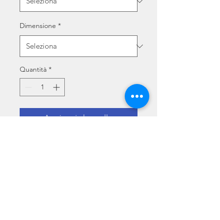
Dimensione
*
Quantità
*
Aggiungi al carrello
Specifiche di dimensione
Medio (70 x 50 cm)
Specifiche del tipo di
Grande (100 x 70 cm)
supporto