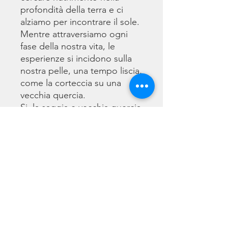
profondità della terra e ci
alziamo per incontrare il sole.
Mentre attraversiamo ogni
fase della nostra vita, le
esperienze si incidono sulla
nostra pelle, una tempo liscia,
come la corteccia su una
vecchia quercia.
Si, la saggia e vecchia quercia
ha molte storie da raccontare
a chi prende il tempo di
ascoltare.
Lui sa che un giorno
torneremo tutti nel bosco per
riposare alla sua ombra, per
esalare l’ultimo respiro…
solo per rinascere di nuovo in
questo cerchio infinito della