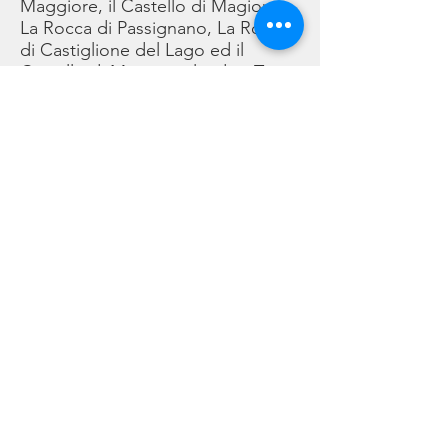
Maggiore, il Castello di Magione,
La Rocca di Passignano, La Rocca
di Castiglione del Lago ed il
Castello di Montegualandro, Tuoro
La Rocca di Isola Polvese, il
Castello Guglielmi sull’Isola
Maggiore, il Castello di Magione,
La Rocca di Passignano, La Rocca
di Castiglione del Lago ed il
Castello di Montegualandro, Tuoro
©2021 - Luigi & Kate Agnelli