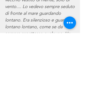
vento.... Lo vedevo sempre seduto
di fronte al mare guardando
lontano. Era silenzioso e guardava
lontano lontano, come se da
sempre aspettasse qualcuno. Ho
provato a parlare e gli ho chiesto
chi fosse, ma lui non mi ha
risposto, ha accennato un sorriso
e ha continuato a guardare
lontano…
Ora sono passati tanti anni e un
giorno sono tornato lì, di fronte al
mare…lui c’era sempre, vestito di
niente e solo di vento e guardava
lontano…
Mi ha guardato, ha accennato un