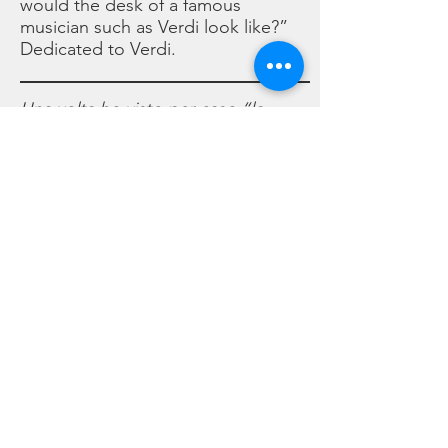
would the desk of a famous
musician such as Verdi look like?”
Dedicated to Verdi.
Una volta ho visto per caso “la
scrivania di Dannunzio”, così
com'era, con tutte le sue cose
quotidiane e semplici oggetti,
spesso banali….allora, mi sono
chiesto: “come potrà essere stata
la scrivania di un grande musicista
come Verdi?”
Dedicato a Verdi.
©2021 - Luigi & Kate Agnelli