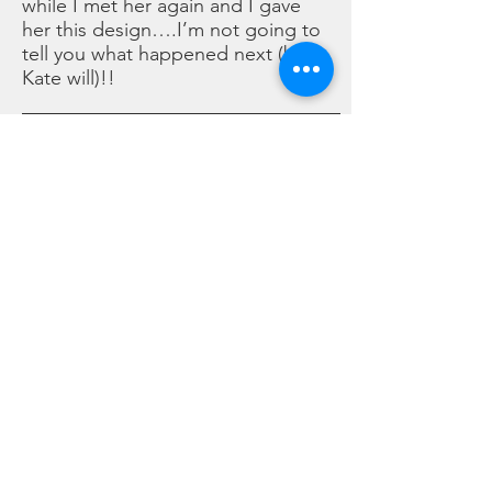
while I met her again and I gave
her this design….I’m not going to
tell you what happened next (but
Kate will)!!
Una volta una ragazza mi ha detto:
“caro Luigi, nella vita tutto è solo
una questione di chimica…”
Allora, ci ho pensato bene e dopo
un po’ l’ho rincontrata e le ho
regalato questo disegno…..il
seguito della storia però non ve lo
racconto (ma lo farà Kate)!!
©2021 - Luigi & Kate Agnelli