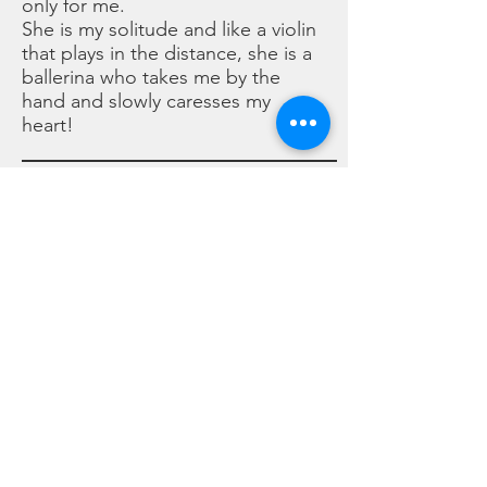
only for me.
She is my solitude and like a violin
that plays in the distance, she is a
ballerina who takes me by the
hand and slowly caresses my
heart!
È la donna più bella che abbia mai
conosciuto.
Spesso mi accompagna e non
chiede mai nulla, mi parla con un
sorriso e balla solo per me.
È la mia solitudine ed è come un
violino che suona lontana, una
ballerina che mi prende per mano
e mi accarezza il cuore piano!