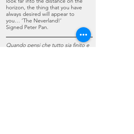
look far into the distance on the
horizon, the thing that you have
always desired will appear to
you… ‘The Neverland!’
Signed Peter Pan.
Quando pensi che tutto sia finito e
che il tuo mondo sia tutto quello
che hai visto e conosciuto, forse
guardando oltre, e lontano
dall’orizzonte, ti apparirà quello
che hai sempre desiderato
……”l’isola che non c’è!”
Basta crederci e tutto potrà essere
un nuovo inizio…..
Firmato Peter Pan.