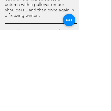
autumn with a pullover on our
shoulders…and then once again in
a freezing winter…
Arriva la primavera e cede il posto,
piano piano, ad un estate calda e
luminosa…ma non facciamo in
tempo a scaldarci che il sole si
spegne, poco a poco, e lascia che
tutto, attraverso un autunno con
un maglione sulle spalle…diventi
un gelido inverno …
©2021 - Luigi & Kate Agnelli