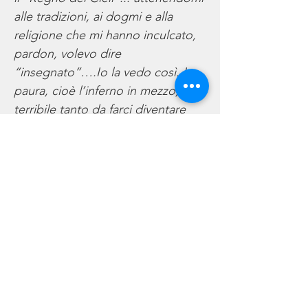
alle tradizioni, ai dogmi e alla
religione che mi hanno inculcato,
pardon, volevo dire
“insegnato”….Io la vedo così. La
paura, cioè l’inferno in mezzo, è
terribile tanto da farci diventare
buoni; a sinistra il “Purgatorio”
pieno di anime prostrate e
penitenti, in attesa del loro
destino, che in fondo al “tunnel” li
attende per indicargli la strada.
Infine a destra Il Paradiso, vuoto,
sì, ma non di luce…una luce che lo
invade come solo in paradiso può
esistere..
Ma se guardate in alto vedrete dei